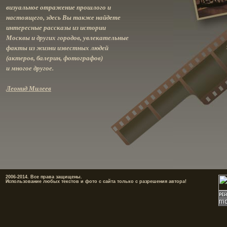
визуальное отражение прошлого и
настоящего, здесь Вы также найдете
интересные рассказы из истории
Москвы и других городов, увлекательные
факты из жизни известных людей
(актеров, балерин, фотографов)
и многое другое.
Леонид Милеев
2006-2014. Все права защищены.
Использование любых текстов и фото с сайта только с разрешения автора!