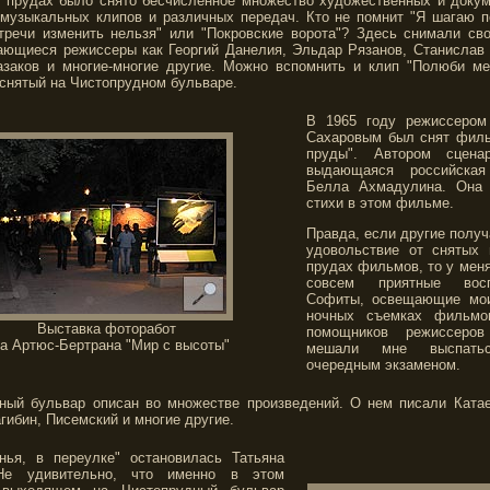
 прудах было снято бесчисленное множество художественных и доку
музыкальных клипов и различных передач. Кто не помнит "Я шагаю п
тречи изменить нельзя" или "Покровские ворота"? Здесь снимали с
ающиеся режиссеры как Георгий Данелия, Эльдар Рязанов, Станислав 
заков и многие-многие другие. Можно вспомнить и клип "Полюби ме
 снятый на Чистопрудном бульваре.
В 1965 году режиссером
Сахаровым был снят фил
пруды". Автором сцена
выдающаяся российская
Белла Ахмадулина. Она 
стихи в этом фильме.
Правда, если другие получ
удовольствие от снятых
прудах фильмов, то у меня
совсем приятные восп
Софиты, освещающие мои
ночных съемках фильмо
Выставка фоторабот
помощников режиссеров
а Артюс-Бертрана "Мир с высоты"
мешали мне выспать
очередным экзаменом.
ный бульвар описан во множестве произведений. О нем писали Катае
гибин, Писемский и многие другие.
нья, в переулке" остановилась Татьяна
Не удивительно, что именно в этом