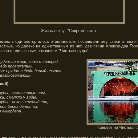
Жизнь вокруг "Современника"
емена люди восторгалось этим местом, посвящали ему стихи и песни.
естные, но далеко не единственные из них, две песни Александра Горо
ькова с одинаковым названием "Чистые пруды".
удет со мной, знаю я наперед,
себе провожатых.
ых прудах лебедь белый плывет,
 вагоновожатых.
кий)
уды, застенчивые ивы,
ки, смолкли у воды.
уды - веков зеленый сон,
ний берег детства,
 аккордеон.
Концерт на Чистых п