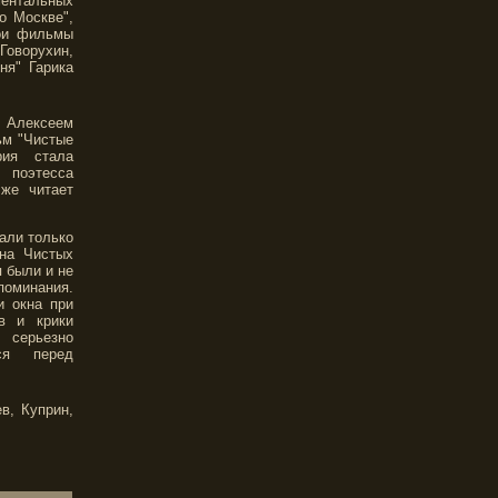
ментальных
о Москве",
вои фильмы
Говорухин,
ня" Гарика
 Алексеем
ьм "Чистые
рия стала
 поэтесса
же читает
али только
 на Чистых
 были и не
оминания.
 окна при
в и крики
 серьезно
ся перед
в, Куприн,