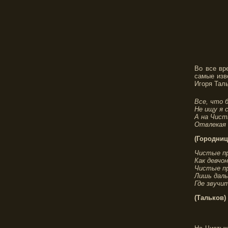
Во все вр
самые изв
Игоря Тал
Все, что б
Не ищу я 
А на Чист
Отвлекая
(Городниц
Чистые пр
Как девчон
Чистые пр
Лишь даль
Где звучит
(Тальков)