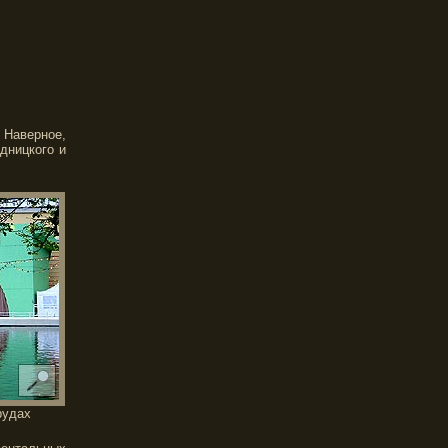
 Наверное,
дницкого и
рудах