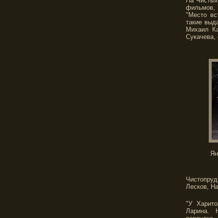
На Чистых
фильмов, 
"Место вс
такие выд
Михаил Ка
Сукачева,
Ян
Чистопруд
Лесков, На
"У Харито
Ларина. 