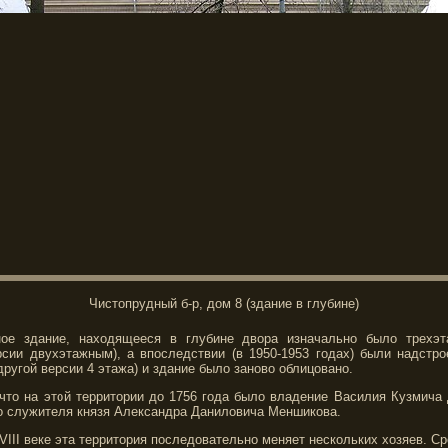
Чистопрудный б-р, дом 8 (здание в глубине)
ное здание, находящееся в глубине двора изначально было трехэт
рсии двухэтажным), а впоследствии (в 1950-1953 годах) были надстр
другой версии 4 этажа) и здание было заново облицовано.
 что на этой территории до 1756 года было владение Василия Кузмича
о служителя князя Александра Даниловича Меншикова.
VIII веке эта территория последовательно меняет нескольких хозяев. Ср