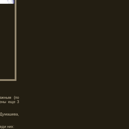
ажным (по
оены еще 3
 Думашева,
еди них: