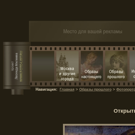
Навигация:
>
>
Главная
Образы прошлого
Фотопортр
Открытк