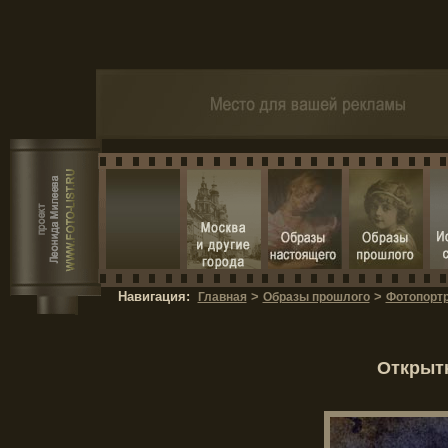
Навигация:
>
>
Главная
Образы прошлого
Фотопортр
Открытк