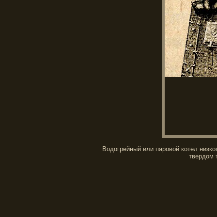
Водогрейный или паровой котел низког
твердом т